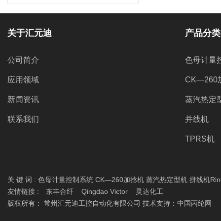
关于汇元迪
产品分类
公司简介
色母计量
应用领域
CK—26
新闻资讯
蒸汽热定
联系我们
并线机
TPRS机
关 键 词 :
色母计量控制系统
CK—260加捻机
蒸汽热定型机
拼线机Ring 
友情链接 :
东丰合纤
Qingdao Victor
灵达化工
版权所有： 常州汇元迪工控自动化有限公司 技术支持：
中国丙纶网