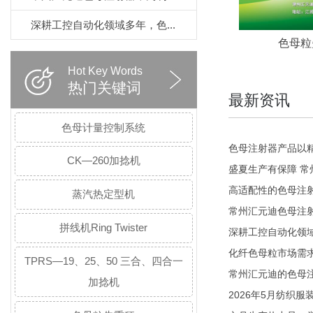
深耕工控自动化领域多年，色...
色母粒
Hot Key Words
热门关键词
最新资讯
色母计量控制系统
色母注射器产品以
CK—260加捻机
盛夏生产有保障 
高适配性的色母注
蒸汽热定型机
常州汇元迪色母注
拼线机Ring Twister
深耕工控自动化领
化纤色母粒市场需
TPRS—19、25、50 三合、四合一
常州汇元迪的色母
加捻机
2026年5月纺织