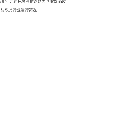
常州汇元迪色母注射器助力企业好品质！
业用纺织品行业运行简况