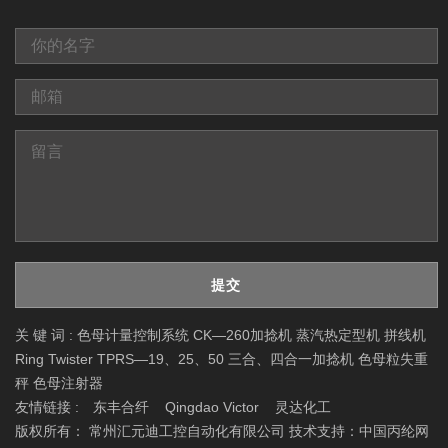
提交
关 键 词 :
色母计量控制系统
CK—260加捻机
蒸汽热定型机
拼线机
Ring Twister
TPRS—19、25、50 三合、四合一加捻机
色母粒失重
秤
色母注射器
友情链接 :
东丰合纤
Qingdao Victor
灵达化工
版权所有： 常州汇元迪工控自动化有限公司 技术支持：
中国丙纶网