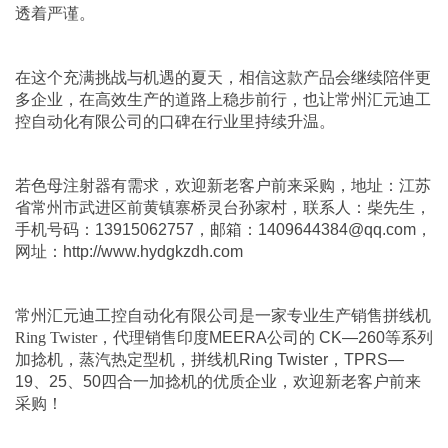
透着严谨。
在这个充满挑战与机遇的夏天，相信这款产品会继续陪伴更
多企业，在高效生产的道路上稳步前行，也让常州汇元迪工
控自动化有限公司的口碑在行业里持续升温。
若
色母注射器
有需求，欢迎新老客户前来采购，地址：江苏
省常州市武进区前黄镇寨桥灵台孙家村，联系人：柴先生，
手机号码：13915062757，邮箱：1409644384@qq.com，
网址：
http://www.hydgkzdh.com
常州汇元迪工控自动化有限公司
是一家专业生产销售
拼线机
Ring Twister
，代理销售印度MEERA公司的
CK—260等系列
加捻机
，
蒸汽热定型机
，
拼线机Ring Twister
，
TPRS—
19、25、50四合一加捻机
的优质企业，欢迎新老客户前来
采购！