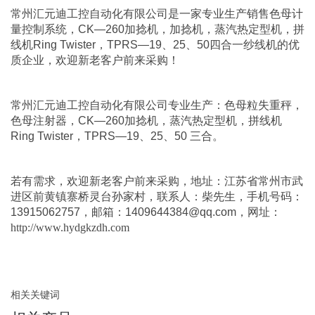
常州汇元迪工控自动化有限公司
是一家专业生产销售
色母计
量控制系统
，
CK—260加捻机
，
加捻机
，
蒸汽热定型机
，
拼
线机Ring Twister
，
TPRS—19、25、50四合一纱线机
的优
质企业，欢迎新老客户前来采购！
常州汇元迪工控自动化有限公司
专业生产：
色母粒失重秤
，
色母注射器
，
CK—260加捻机
，
蒸汽热定型机
，
拼线机
Ring Twister
，
TPRS—19、25、50 三合
。
若有需求，欢迎新老客户前来采购，地址：江苏省常州市武
进区前黄镇寨桥灵台孙家村，联系人：柴先生，手机号码：
13915062757，邮箱：1409644384@qq.com，网址：
http://www.hydgkzdh.com
相关关键词