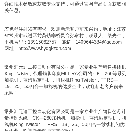
详细技术参数或获取专业支持，可通过官网产品页面获取相
关信息。
若
色母注射器
有需求，欢迎新老客户前来采购，地址：江苏
省常州市武进区前黄镇寨桥灵台孙家村，联系人：柴先生，
手机号码：13915062757，邮箱：1409644384@qq.com，
网址：
http://www.hydgkzdh.com
常州汇元迪工控自动化有限公司
是一家专业生产销售
拼线机
Ring Twister
，代理销售印度MEERA公司的
CK—260等系列
加捻机
，
蒸汽热定型机
，
拼线机Ring Twister
，
TPRS—
19、25、50四合一加捻机
的优质企业，欢迎新老客户前来
采购！
常州汇元迪工控自动化有限公司
是一家专业生产销售
色母计
量控制系统
，
CK—260加捻机
，
加捻机
，
蒸汽热定型机
，
拼
线机Ring Twister
，
TPRS—19、25、50四合一纱线机
的优
质企业，欢迎新老客户前来采购！