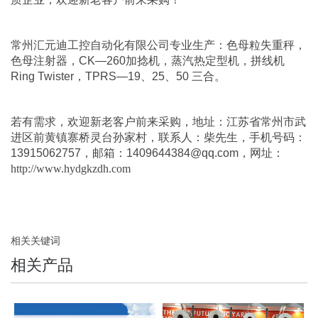
常州汇元迪工控自动化有限公司
专业生产：
色母粒失重秤
，
色母注射器
，
CK—260加捻机
，
蒸汽热定型机
，
拼线机
Ring Twister
，
TPRS—19、25、50 三合
。
若有需求，欢迎新老客户前来采购，地址：江苏省常州市武
进区前黄镇寨桥灵台孙家村，联系人：柴先生，手机号码：
13915062757，邮箱：1409644384@qq.com，网址：
http://www.hydgkzdh.com
相关关键词
相关产品