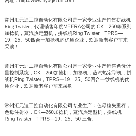
网址：
http://www.hydgkzdh.com
常州汇元迪工控自动化有限公司
是一家专业生产销售
拼线机
Ring Twister
，代理销售印度MEERA公司的
CK—260等系列
加捻机
，
蒸汽热定型机
，
拼线机Ring Twister
，
TPRS—
19、25、50四合一加捻机
的优质企业，欢迎新老客户前来
采购！
常州汇元迪工控自动化有限公司
是一家专业生产销售
色母计
量控制系统
，
CK—260加捻机
，
加捻机
，
蒸汽热定型机
，
拼
线机Ring Twister
，
TPRS—19、25、50四合一纱线机
的优
质企业，欢迎新老客户前来采购！
常州汇元迪工控自动化有限公司
专业生产：
色母粒失重秤
，
色母注射器
，
CK—260加捻机
，
蒸汽热定型机
，
拼线机
Ring Twister
，
TPRS—19、25、50 三合
。